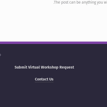
The post can be anything you wi
26
Submit Virtual Workshop Request
Contact Us