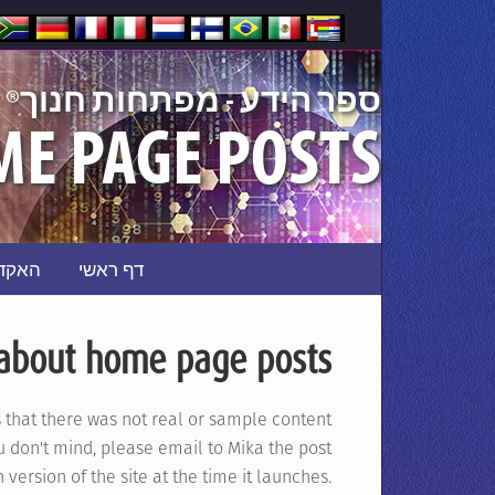
®
ספר הידע - מפתחות חנוך
ME PAGE POSTS
דף ראשי
האקד
about home page posts
s that there was not real or sample content
ou don't mind, please email to Mika the post
version of the site at the time it launches.