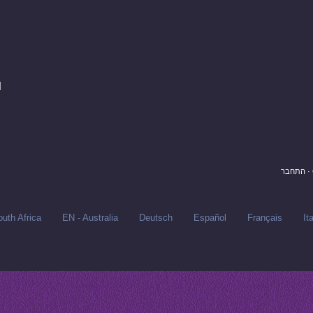
.
·
התחבר
uth Africa
EN - Australia
Deutsch
Español
Français
It