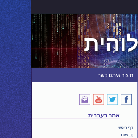
והית
תיצור איתנו קשר
אתר בעברית
דף ראשי
חֲדָשׁוֹת