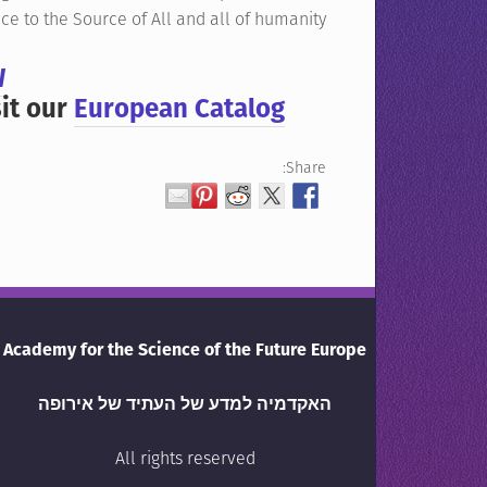
ice to the Source of All and all of humanity.
W
sit our
European Catalog
Share:
Academy for the Science of the Future Europe
האקדמיה למדע של העתיד של אירופה
All rights reserved