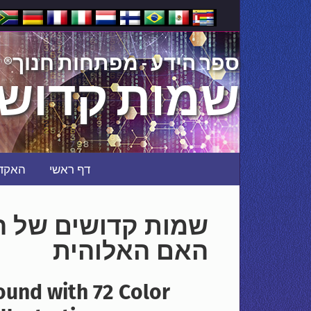
®
ספר הידע - מפתחות חנוך
שמות קדושי
דף ראשי
האקד
שמות קדושים של הב
האם האלוהית
ound with 72 Color