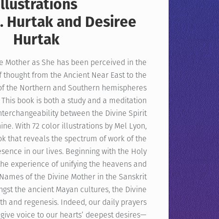
Illustrations
.J. Hurtak and Desiree
Hurtak
e Mother as She has been perceived in the
thought from the Ancient Near East to the
of the Northern and Southern hemispheres
 This book is both a study and a meditation
nterchangeability between the Divine Spirit
ne. With 72 color illustrations by Mel Lyon,
book that reveals the spectrum of work of the
sence in our lives. Beginning with the Holy
 the experience of unifying the heavens and
 Names of the Divine Mother in the Sanskrit
gst the ancient Mayan cultures, the Divine
th and regenesis. Indeed, our daily prayers
give voice to our hearts’ deepest desires—