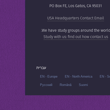
PO Box FE, Los Gatos, CA 95031
USA Headquarters Contact Email
We have study groups around the world
Study with us: find out how contact us
עברית
EN - Europe
EN - North America
EN - So
Русский‬
Română
Suomi