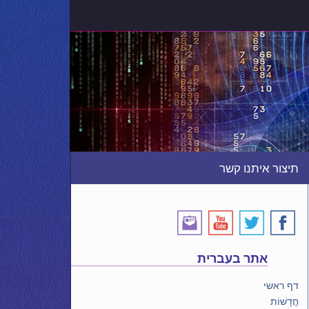
תיצור איתנו קשר
אתר בעברית
דף ראשי
חֲדָשׁוֹת